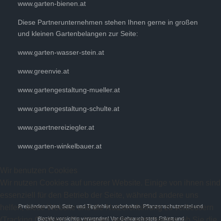
www.garten-bienen.at
Diese Partnerunternehmen stehen Ihnen gerne in großen
und kleinen Gartenbelangen zur Seite:
www.garten-wasser-stein.at
www.greenvie.at
www.gartengestaltung-mueller.at
www.gartengestaltung-schulte.at
www.gaertnereiziegler.at
www.garten-winkelbauer.at
Wir benutzen Cookies
Wir nutzen Cookies auf unserer Website. Einige von ihnen sind
essenziell für den Betrieb der Seite, während andere uns
helfen, diese Website und die Nutzererfahrung zu verbessern
Preisänderungen, Satz- und Tippfehler vorbehalten. Pflanzenschutzmittel und
(Tracking Cookies). Sie können selbst entscheiden, ob Sie die
Biozide vorsichtig verwenden! Vor Gebrauch stets Etikett und