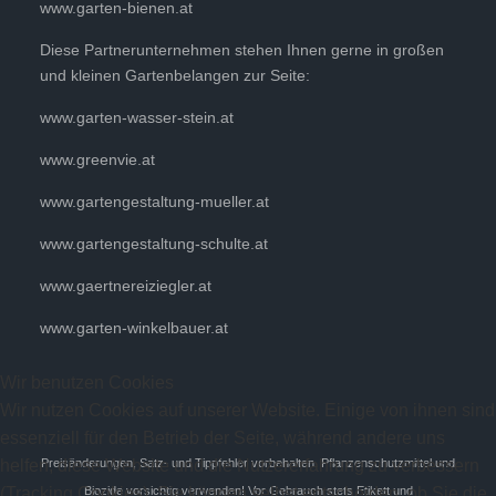
www.garten-bienen.at
Diese Partnerunternehmen stehen Ihnen gerne in großen
und kleinen Gartenbelangen zur Seite:
www.garten-wasser-stein.at
www.greenvie.at
www.gartengestaltung-mueller.at
www.gartengestaltung-schulte.at
www.gaertnereiziegler.at
www.garten-winkelbauer.at
Wir benutzen Cookies
Wir nutzen Cookies auf unserer Website. Einige von ihnen sind
essenziell für den Betrieb der Seite, während andere uns
helfen, diese Website und die Nutzererfahrung zu verbessern
Preisänderungen, Satz- und Tippfehler vorbehalten. Pflanzenschutzmittel und
(Tracking Cookies). Sie können selbst entscheiden, ob Sie die
Biozide vorsichtig verwenden! Vor Gebrauch stets Etikett und