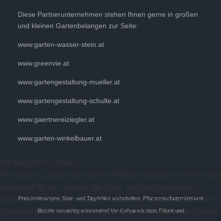
Diese Partnerunternehmen stehen Ihnen gerne in großen
und kleinen Gartenbelangen zur Seite:
www.garten-wasser-stein.at
www.greenvie.at
www.gartengestaltung-mueller.at
www.gartengestaltung-schulte.at
www.gaertnereiziegler.at
www.garten-winkelbauer.at
Wir benutzen Cookies
Wir nutzen Cookies auf unserer Website. Einige von ihnen sind
essenziell für den Betrieb der Seite, während andere uns
helfen, diese Website und die Nutzererfahrung zu verbessern
Preisänderungen, Satz- und Tippfehler vorbehalten. Pflanzenschutzmittel und
(Tracking Cookies). Sie können selbst entscheiden, ob Sie die
Biozide vorsichtig verwenden! Vor Gebrauch stets Etikett und