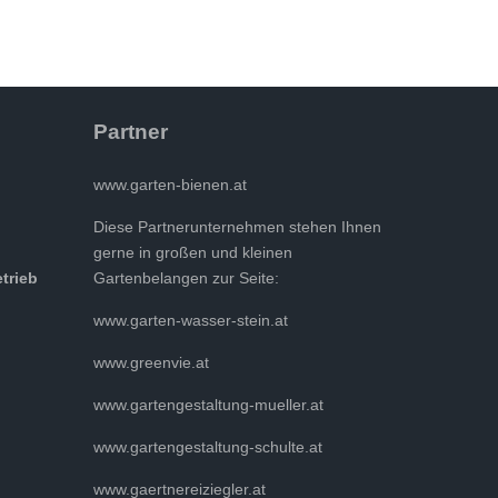
Partner
www.garten-bienen.at
Diese Partnerunternehmen stehen Ihnen
gerne in großen und kleinen
etrieb
Gartenbelangen zur Seite:
www.garten-wasser-stein.at
www.greenvie.at
www.gartengestaltung-mueller.at
www.gartengestaltung-schulte.at
www.gaertnereiziegler.at