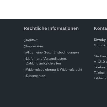
Rechtliche Informationen
Konta
Diwoky 
Kontakt
Großhand
Impressum
Allgemeine Geschäftsbedingungen
Stadlwe
Liefer- und Versandkosten,
A-1210 
Zahlungsmöglichkeiten
Telefon:
Widerrufsbelehrung & Widerrufsrecht
Telefax:
Datenschutz
E-Mail:
o