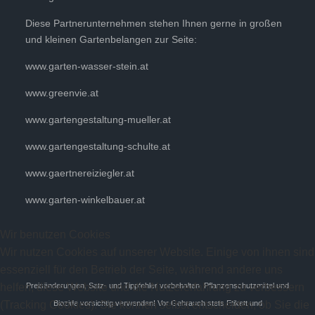
Diese Partnerunternehmen stehen Ihnen gerne in großen
und kleinen Gartenbelangen zur Seite:
www.garten-wasser-stein.at
www.greenvie.at
www.gartengestaltung-mueller.at
www.gartengestaltung-schulte.at
www.gaertnereiziegler.at
www.garten-winkelbauer.at
Wir benutzen Cookies
Wir nutzen Cookies auf unserer Website. Einige von ihnen sind
essenziell für den Betrieb der Seite, während andere uns
Preisänderungen, Satz- und Tippfehler vorbehalten. Pflanzenschutzmittel und
helfen, diese Website und die Nutzererfahrung zu verbessern
Biozide vorsichtig verwenden! Vor Gebrauch stets Etikett und
(Tracking Cookies). Sie können selbst entscheiden, ob Sie die