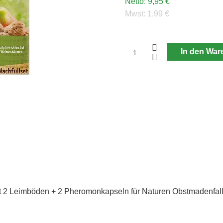
Netto:
9,95 €
Mwst:
1,99 €
In den War
t 2 Leimböden + 2 Pheromonkapseln für Naturen Obstmadenfalle