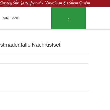
Diwoky Ihr Gartenfreund - Verwöhnen Sie Ihren Garten
RUNDGANG
0
stmadenfalle Nachrüstset