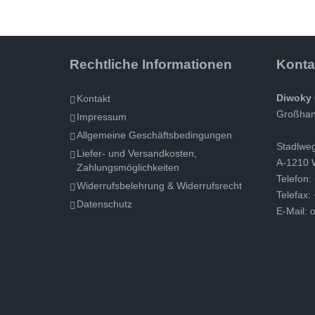
Rechtliche Informationen
Konta
Diwoky 
Kontakt
Großhand
Impressum
Allgemeine Geschäftsbedingungen
Stadlwe
Liefer- und Versandkosten,
A-1210 
Zahlungsmöglichkeiten
Telefon:
Widerrufsbelehrung & Widerrufsrecht
Telefax:
Datenschutz
E-Mail:
o