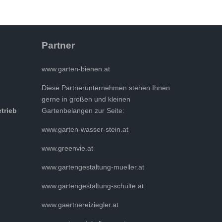
Partner
www.garten-bienen.at
Diese Partnerunternehmen stehen Ihnen
gerne in großen und kleinen
etrieb
Gartenbelangen zur Seite:
www.garten-wasser-stein.at
www.greenvie.at
www.gartengestaltung-mueller.at
www.gartengestaltung-schulte.at
www.gaertnereiziegler.at