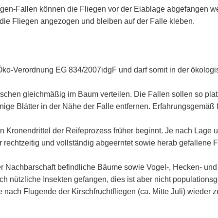
en-Fallen können die Fliegen vor der Eiablage abgefangen we
 die Fliegen angezogen und bleiben auf der Falle kleben.
-Öko-Verordnung EG 834/2007idgF und darf somit in der ökolog
schen gleichmäßig im Baum verteilen. Die Fallen sollen so pla
einige Blätter in der Nähe der Falle entfernen. Erfahrungsgemäß
 Kronendrittel der Reifeprozess früher beginnt. Je nach Lage un
r rechtzeitig und vollständig abgeerntet sowie herab gefallene 
er Nachbarschaft befindliche Bäume sowie Vogel-, Hecken- und
h nützliche Insekten gefangen, dies ist aber nicht populations
nach Flugende der Kirschfruchtfliegen (ca. Mitte Juli) wieder z