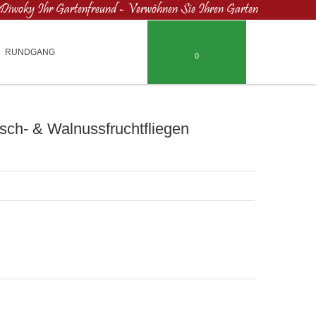
Diwoky Ihr Gartenfreund - Verwöhnen Sie Ihren Garten
RUNDGANG
0
rsch- & Walnussfruchtfliegen