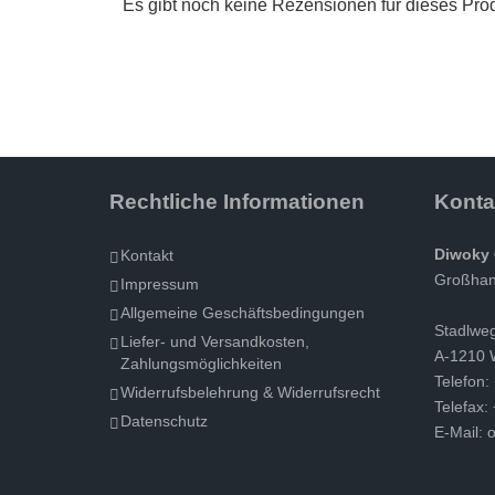
Es gibt noch keine Rezensionen für dieses Prod
Rechtliche Informationen
Konta
Diwoky 
Kontakt
Großhand
Impressum
Allgemeine Geschäftsbedingungen
Stadlwe
Liefer- und Versandkosten,
A-1210 
Zahlungsmöglichkeiten
Telefon:
Widerrufsbelehrung & Widerrufsrecht
Telefax:
Datenschutz
E-Mail:
o