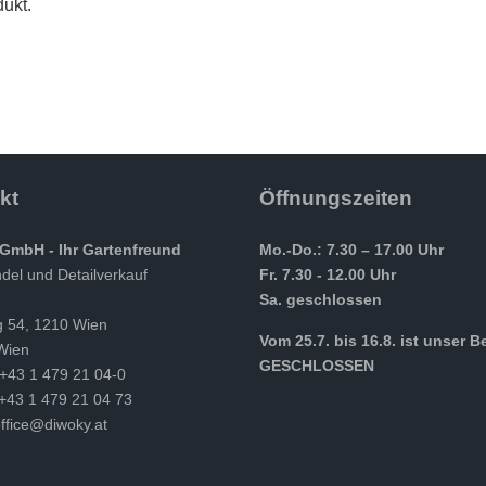
ukt.
kt
Öffnungszeiten
GmbH - Ihr Gartenfreund
Mo.-Do.: 7.30 – 17.00 Uhr
el und Detailverkauf
Fr. 7.30 - 12.00 Uhr
Sa. geschlossen
g 54, 1210 Wien
Vom 25.7. bis 16.8. ist unser B
Wien
GESCHLOSSEN
 +43 1 479 21 04-0
 +43 1 479 21 04 73
ffice@diwoky.at