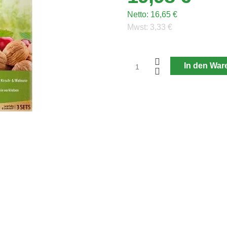
Netto:
16,65 €
Mwst:
3,33 €
In den War