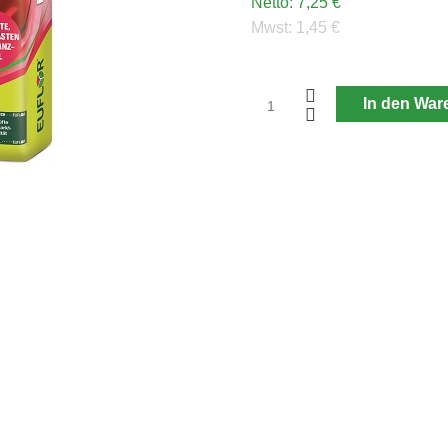
Netto:
7,25 €
Mwst:
1,45 €
In den War