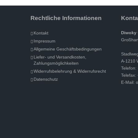
Rechtliche Informationen
Konta
Diwoky 
Kontakt
Großhand
Impressum
Allgemeine Geschäftsbedingungen
Stadlwe
Liefer- und Versandkosten,
A-1210 
Zahlungsmöglichkeiten
Telefon:
Widerrufsbelehrung & Widerrufsrecht
Telefax:
Datenschutz
E-Mail:
o