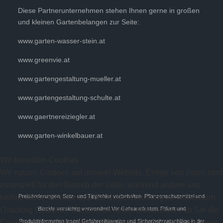
Diese Partnerunternehmen stehen Ihnen gerne in großen
und kleinen Gartenbelangen zur Seite:
www.garten-wasser-stein.at
www.greenvie.at
www.gartengestaltung-mueller.at
www.gartengestaltung-schulte.at
www.gaertnereiziegler.at
www.garten-winkelbauer.at
Wir benutzen Cookies
Wir nutzen Cookies auf unserer Website. Einige von ihnen sind
essenziell für den Betrieb der Seite, während andere uns
helfen, diese Website und die Nutzererfahrung zu verbessern
Preisänderungen, Satz- und Tippfehler vorbehalten. Pflanzenschutzmittel und
(Tracking Cookies). Sie können selbst entscheiden, ob Sie die
Biozide vorsichtig verwenden! Vor Gebrauch stets Etikett und
Cookies zulassen möchten. Bitte beachten Sie, dass bei einer
Produktinformation lesen! Gefahrenhinweise und Sicherheitsratschläge in der