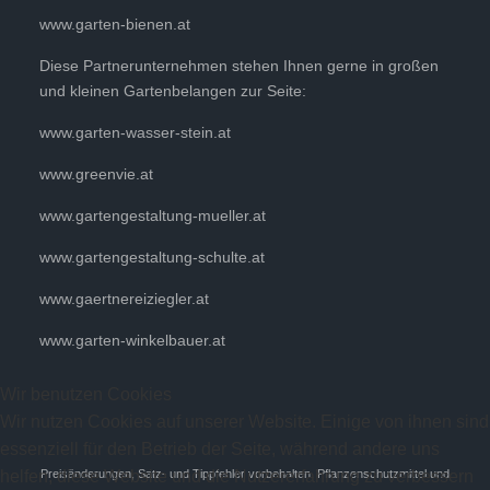
www.garten-bienen.at
Diese Partnerunternehmen stehen Ihnen gerne in großen
und kleinen Gartenbelangen zur Seite:
www.garten-wasser-stein.at
www.greenvie.at
www.gartengestaltung-mueller.at
www.gartengestaltung-schulte.at
www.gaertnereiziegler.at
www.garten-winkelbauer.at
Wir benutzen Cookies
Wir nutzen Cookies auf unserer Website. Einige von ihnen sind
essenziell für den Betrieb der Seite, während andere uns
helfen, diese Website und die Nutzererfahrung zu verbessern
Preisänderungen, Satz- und Tippfehler vorbehalten. Pflanzenschutzmittel und