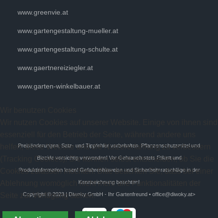
www.greenvie.at
www.gartengestaltung-mueller.at
www.gartengestaltung-schulte.at
www.gaertnereiziegler.at
www.garten-winkelbauer.at
Wir benutzen Cookies
Wir nutzen Cookies auf unserer Website. Einige von ihnen sind
essenziell für den Betrieb der Seite, während andere uns
helfen, diese Website und die Nutzererfahrung zu verbessern
Preisänderungen, Satz- und Tippfehler vorbehalten. Pflanzenschutzmittel und
(Tracking Cookies). Sie können selbst entscheiden, ob Sie die
Biozide vorsichtig verwenden! Vor Gebrauch stets Etikett und
Cookies zulassen möchten. Bitte beachten Sie, dass bei einer
Produktinformation lesen! Gefahrenhinweise und Sicherheitsratschläge in der
Ablehnung womöglich nicht mehr alle Funktionalitäten der
Kennzeichnung beachten!
Seite zur Verfügung stehen.
Copyright ©
2023
| Diwoky GmbH - Ihr Gartenfreund •
office@diwoky.at
>