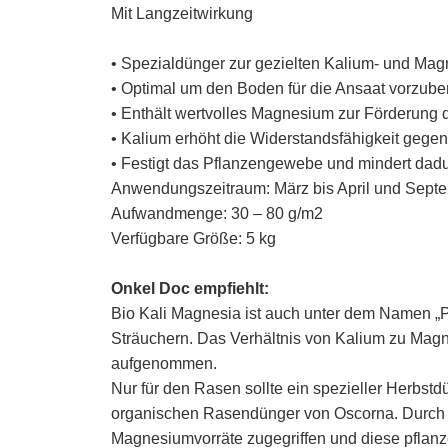
Mit Langzeitwirkung
• Spezialdünger zur gezielten Kalium- und Ma
• Optimal um den Boden für die Ansaat vorzube
• Enthält wertvolles Magnesium zur Förderung 
• Kalium erhöht die Widerstandsfähigkeit gegen
• Festigt das Pflanzengewebe und mindert dadu
Anwendungszeitraum: März bis April und Septe
Aufwandmenge: 30 – 80 g/m2
Verfügbare Größe: 5 kg
Onkel Doc empfiehlt:
Bio Kali Magnesia ist auch unter dem Namen „P
Sträuchern. Das Verhältnis von Kalium zu Magne
aufgenommen.
Nur für den Rasen sollte ein spezieller Herbs
organischen Rasendünger von Oscorna. Durch d
Magnesiumvorräte zugegriffen und diese pflan