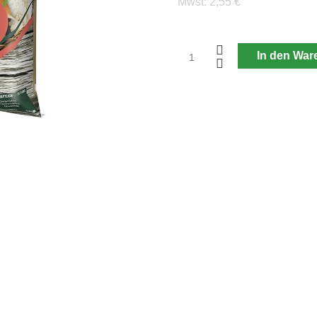
Mwst:
2,55 €
In den War