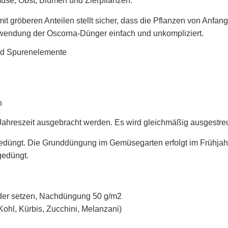
üse, Obst, Blumen und Zierpflanzen.
 gröberen Anteilen stellt sicher, dass die Pflanzen von Anfan
wendung der Oscorna-Dünger einfach und unkompliziert.
und Spurenelemente
n
ahreszeit ausgebracht werden. Es wird gleichmäßig ausgestreut
düngt. Die Grunddüngung im Gemüsegarten erfolgt im Frühjah
gedüngt.
 setzen, Nachdüngung 50 g/m2
 Kohl, Kürbis, Zucchini, Melanzani)