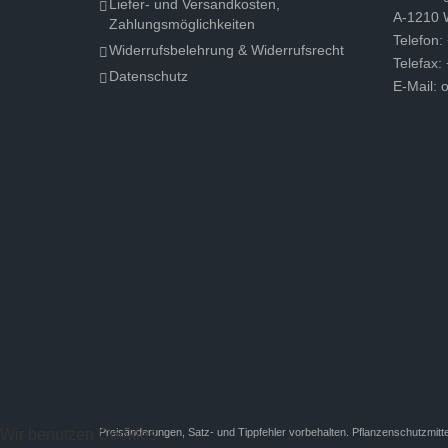
Liefer- und Versandkosten,
A-1210 
Zahlungsmöglichkeiten
Telefon:
Widerrufsbelehrung & Widerrufsrecht
Telefax:
Datenschutz
E-Mail:
o
Wir benutzen Cookies
Preisänderungen, Satz- und Tippfehler vorbehalten. Pflanzenschutzmitte