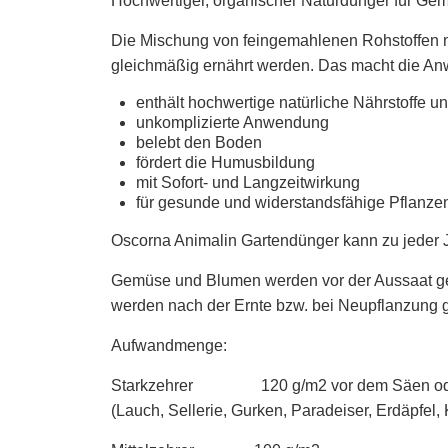
Hochwertiger, organischer Naturdünger für Gem
Die Mischung von feingemahlenen Rohstoffen mit
gleichmäßig ernährt werden. Das macht die An
enthält hochwertige natürliche Nährstoffe 
unkomplizierte Anwendung
belebt den Boden
fördert die Humusbildung
mit Sofort- und Langzeitwirkung
für gesunde und widerstandsfähige Pflanze
Oscorna Animalin Gartendünger kann zu jeder J
Gemüse und Blumen werden vor der Aussaat ge
werden nach der Ernte bzw. bei Neupflanzung 
Aufwandmenge:
Starkzehrer 120 g/m2 vor dem Säen oder
(Lauch, Sellerie, Gurken, Paradeiser, Erdäpfel,