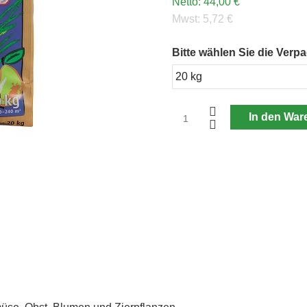
Netto:
44,00 €
Mwst:
5,72 €
Bitte wählen Sie die Ver
In den War