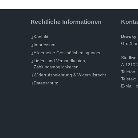
Rechtliche Informationen
Konta
Diwoky 
Kontakt
Großhand
Impressum
Allgemeine Geschäftsbedingungen
Stadlwe
Liefer- und Versandkosten,
A-1210 
Zahlungsmöglichkeiten
Telefon:
Widerrufsbelehrung & Widerrufsrecht
Telefax:
Datenschutz
E-Mail:
o