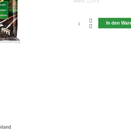
Mwst:
1,15 €
In den War
eiland