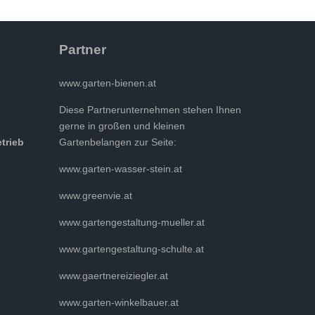
Partner
www.garten-bienen.at
Diese Partnerunternehmen stehen Ihnen
gerne in großen und kleinen
etrieb
Gartenbelangen zur Seite:
www.garten-wasser-stein.at
www.greenvie.at
www.gartengestaltung-mueller.at
www.gartengestaltung-schulte.at
www.gaertnereiziegler.at
www.garten-winkelbauer.at