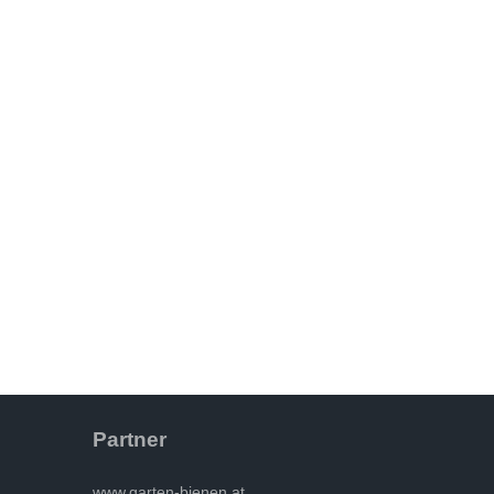
Partner
www.garten-bienen.at