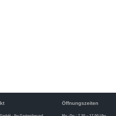
kt
Öffnungszeiten
GmbH - Ihr Gartenfreund
Mo.-Do.: 7.30 – 17.00 Uhr